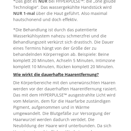
*Das gibt es
NUR
bei HYPERPULSE™: die „one gliude
Technologie“. Das wassergekühlte Handstück wird
NUR 1-mal
über die Haut geführt. Also maximal
hautschonend und doch effektiv.
*Die Behandlung ist durch das patentierte
Wasserkühlsystem nahezu schmerzfrei und die
Behandlungszeit verkürzt sich drastisch. Die Dauer
eines Termins hängt von der Größe der zu
behandelnden Körperregion ab. Beispiele: Beine
komplett 20 Minuten, Achseln 5 Minuten, Intimzone
komplett 10 Minuten, Rücken komplett 20 Minuten.
Wie wirkt die dauerhafte Haarentfernung?
Die Körperbereiche mit den unerwünschten Haaren
werden vor der dauerhaften Haarentfernung rasiert.
Das mit dem HYPERPULSE™ ausgestrahlte Licht wird
vom Melanin, dem für die Haarfarbe zuständigen
Pigment, aufgenommen und in Wärme
umgewandelt. Die Blutgefäße zur Versorgung der
Haarwurzel werden dadurch verödet. Die
Neubildung der Haare wird unterbunden. Da sich