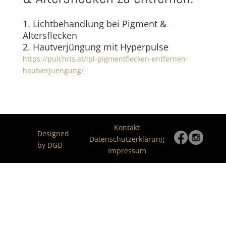
1. Lichtbehandlung bei Pigment &
Altersflecken
2. Hautverjüngung mit Hyperpulse
https://pulchris.at/ipl-pigmentflecken-entfernen-
hautverjuengung/
Kontakt
Designed
Datenschutzerklärung
by DGD
Impressum