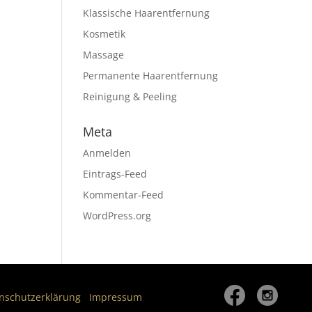
Klassische Haarentfernung
Kosmetik
Massage
Permanente Haarentfernung
Reinigung & Peeling
Meta
Anmelden
Eintrags-Feed
Kommentar-Feed
WordPress.org
nschutzerklärung
Impressum